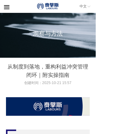
中文
끀
ꀅ
洞察与方法
从制度到落地，重构利益冲突管理
闭环｜附实操指南
创建时间：
2025-10-21
15:57