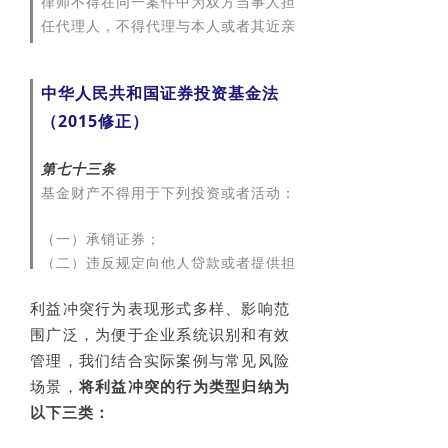
律师不得在同一案件中为双方当事人担
（二）将公司资金以其个人名义或者以
任代理人，不得代理与本人或者其近亲
其他个人名义开立账户存储；
属有利益冲突的法律事务。
（三）利用职权贿赂或者收受其他非法
中华人民共和国证券投资基金法
收入；
（四）接受他人与公司交易的佣金归为
（2015修正）
己有；
（五）擅自披露公司秘密；
第七十三条
（六）违反对公司忠实义务的其他行
基金财产不得用于下列投资或者活动：
为。
（一）承销证券；
（二）违反规定向他人贷款或者提供担
保；
利益冲突行为表现形式多样、影响范
（三）从事承担无限责任的投资；
围广泛，为便于企业系统识别和有效
（四）买卖其他基金份额，但是国务院
证券监督管理机构另有规定的除外；
管理，我们结合实际案例与常见风险
（五）向基金管理人、基金托管人出
场景，
将利益冲突的行为类型归纳为
资；
以下三类：
（六）从事内幕交易、操纵证券交易价