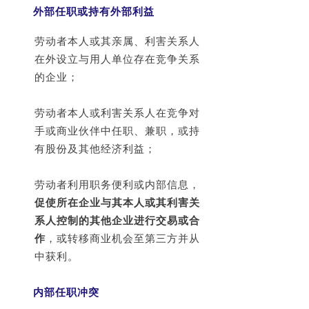
格及其他不正当的证券交易活动；
外部任职或持有外部利益
（七）法律、行政法规和国务院证券监
督管理机构规定禁止的其他活动。
劳动者本人或其亲属、利害关系人
在外设立与用人单位存在竞争关系
运用基金财产买卖基金管理人、基金托
的企业；
管人及其控股股东、实际控制人或者与
其有其他重大利害关系的公司发行的证
劳动者本人或利害关系人在竞争对
券或承销期内承销的证券，或者从事其
手或商业伙伴中任职、兼职，或持
他重大关联交易的，应当
遵循基金份额
有股份及其他经济利益；
持有人利益优先的原则，防范利益冲
突，
符合国务院证券监督管理机构的规
劳动者利用职务便利或内部信息，
定，并履行信息披露义务。
促使所在企业与其本人或其利害关
系人控制的其他企业进行交易或合
作
，或转移商业机会至第三方并从
中获利。
内部任职冲突