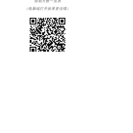
假期天数一览表
（电脑端打开效果更佳哦
）
*本表格收集的截止时间为2023年7月5日
更多关于女职工管理的文章，请点击链
接查看：
员工申请育儿假，但休假制度还在路
上？| 附31省市最新婚产育儿假一
览表
妇女权益保障法1月1日起实施，哪
些管理细节要注意？
三期调岗，辨清“不适应”与“不胜任”