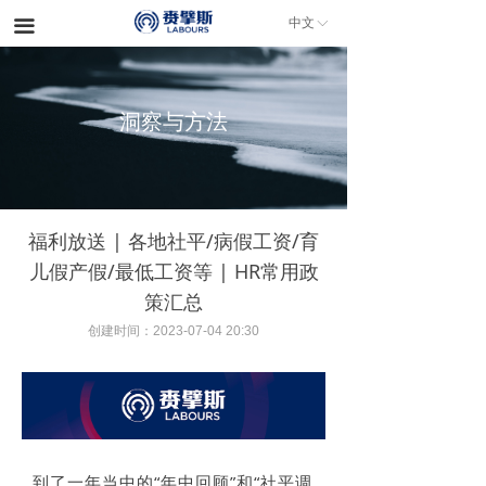
中文
끀
ꀅ
洞察与方法
福利放送 | 各地社平/病假工资/育
儿假产假/最低工资等 | HR常用政
策汇总
创建时间：
2023-07-04
20:30
到了一年当中的“年中回顾”和“社平调