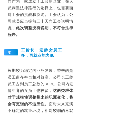
而作为一家成立了工会的企业，在人
员调整法律路径的选择上，也需要面
对工会的挑战和质询。工会认为，公
司裁员应当提前三十天向工会说明情
况，
此次调整没有说明，不符合法律
程序。
工龄长，适龄女员工
②
多，再就业能力低
长期较为稳定的业务发展，带来的是
员工留存率也相对较高。公司长工龄
员工占到员工总数的30%。公司内适
龄生育的女员工也较多，
这两类群体
对于规模性调整带来的职涯变化，将
会有更强的不适应性。
面对未来充满
不确定的就业环境，相对较弱的再就