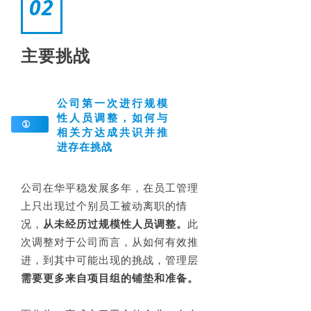
02
主要挑战
公司第一次进行规模
性人员调整，如何与
①
相关方达成共识并推
进存在挑战
公司在华平稳发展多年，在员工管理
上只出现过个别员工被动离职的情
况，
从未经历过规模性人员调整。
此
次调整对于公司而言，从如何有效推
进，到其中可能出现的挑战，管理层
需要更多来自项目组的铺垫和准备。