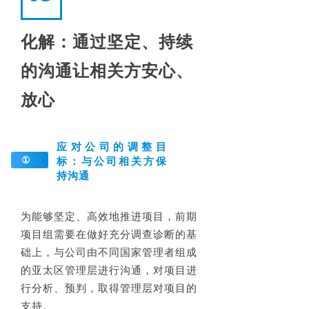
化解：通过坚定、持续
的沟通让相关方安心、
放心
应对公司的调整目
①
标：与公司相关方保
持沟通
为能够坚定、高效地推进项目，前期
项目组需要在做好充分调查诊断的基
础上，与公司由不同国家管理者组成
的亚太区管理层进行沟通，对项目进
行分析、预判，取得管理层对项目的
支持。