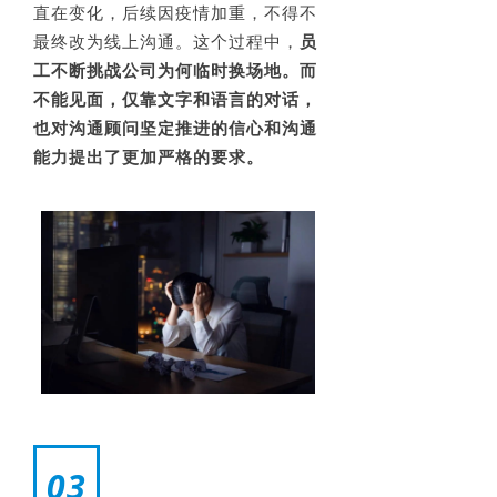
直在变化，后续因疫情加重，不得不
最终改为线上沟通。这个过程中，
员
工不断挑战公司为何临时换场地。
而
不能见面，仅靠文字和语言的对话，
也
对沟通顾问坚定推进的信心和沟通
能力提出了更加严格的要求。
03