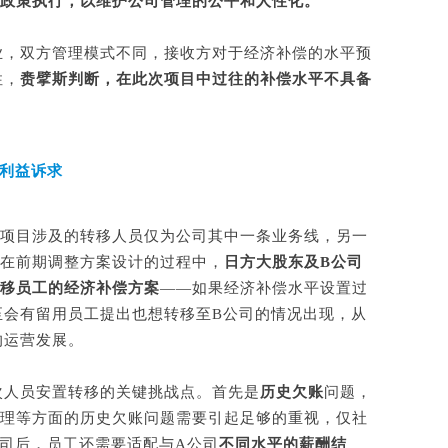
套政策执行，以维护公司管理的公平和人性化。
业，双方管理模式不同，接收方对于经济补偿的水平预
性，
赉擘斯判断，在此次项目中过往的补偿水平不具备
利益诉求
次项目涉及的转移人员仅为公司其中一条业务线，另一
。在前期调整方案设计的过程中，
日方大股东及B公司
转移员工的经济补偿方案
——如果经济补偿水平设置过
至会有留用员工提出也想转移至B公司的情况出现，从
的运营发展。
次人员安置转移的关键挑战点。首先是
历史欠账
问题，
管理等方面的历史欠账问题需要引起足够的重视，仅社
司后，员工还需要适配与A公司
不同水平的薪酬结